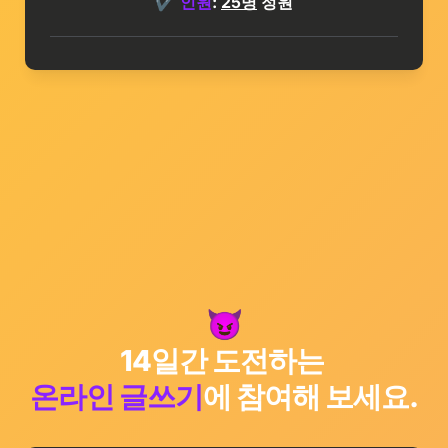
✔️ 
인원
: 
25명
 정원
😈
14일간 도전
하는
온라인 글쓰기
에 참여해 보세요.