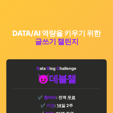
DATA/AI 역량을 키우기 위한
글쓰기 챌린지
D
ata 
B
log 
C
hallenge
😈
데블챌
✔️ 
참여비
: 전액 
무료
✔️
기간
: 
14일
 2주